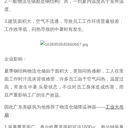
2.一般物流仓储都是钢结构厂房，一到夏内温度高于室外温
度。
3.建筑面积大，空气不流通，导致员工工作环境普遍较差，
工作效率低，闷热导致的中暑时有发生。
企业
影响
：
夏季钢结构物流仓储由于面积大，更加闷热难耐，工人在里
面工作时汗流浃背很难受，许多员工由于空气闷热，温度过
高，常发生中暑.头晕状态，不仅对员工身体造成伤害，而
且严重影响工厂的生产效益。
因此广东美硕风为他推荐了物流仓储降温神器——
工业大吊
扇
：
1.风量覆盖面广，单台机覆盖面积可达1600㎡，每分钟风量