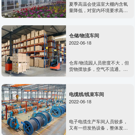
夏季高温会使温室大棚内含氧
量降低，对室内环境要求高的
植物影响不好，温度太好超过
植物适宜生长温度，生长激素
等也会大受影响。这里我们需
仓储/物流车间
要把整个室内密闭空间里的空
气流动起了，不断有外面新的
2022-06-18
空气进来，而且能有效降温。
仓库/物流园人员密度不大，但
货物摆放多，空气不流通。而
且地方面积大，安装传统中央
空调不现实，并且仓库，物流
园空气不流通没办法得到根本
电缆线/线束车间
解决。
2022-06-18
电子电缆生产车间人员较多，
又有一些发热设备，整体发热
量较大，使车间内的温度迅速